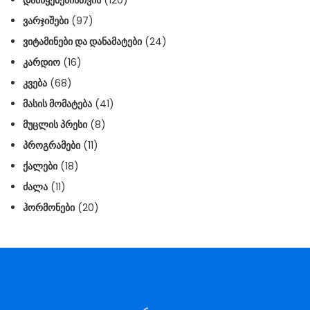
ᲕᲐᲠᲯᲘᲨᲔᲑᲘ
(97)
ᲕᲘᲢᲐᲛᲘᲜᲔᲑᲘ ᲓᲐ ᲓᲐᲜᲐᲛᲐᲢᲔᲑᲘ
(24)
ᲙᲐᲠᲓᲘᲝ
(16)
ᲙᲕᲔᲑᲐ
(68)
ᲛᲐᲡᲘᲡ ᲛᲝᲛᲐᲢᲔᲑᲐ
(41)
ᲛᲣᲪᲚᲘᲡ ᲞᲠᲔᲡᲘ
(8)
ᲞᲠᲝᲒᲠᲐᲛᲔᲑᲘ
(11)
ᲥᲐᲚᲔᲑᲘ
(18)
ᲫᲐᲚᲐ
(11)
ᲰᲝᲠᲛᲝᲜᲔᲑᲘ
(20)