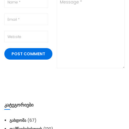
ᲙᲐᲢᲔᲒᲝᲠᲘᲔᲑᲘ
ᲒᲐᲮᲓᲝᲛᲐ
(67)
ᲓᲐᲛᲬᲧᲔᲑᲔᲑᲘᲡᲗᲕᲘᲡ
(120)