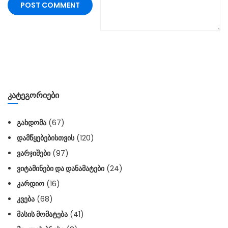
ᲙᲐᲢᲔᲒᲝᲠᲘᲔᲑᲘ
ᲒᲐᲮᲓᲝᲛᲐ
(67)
ᲓᲐᲛᲬᲧᲔᲑᲔᲑᲘᲡᲗᲕᲘᲡ
(120)
ᲕᲐᲠᲯᲘᲨᲔᲑᲘ
(97)
ᲕᲘᲢᲐᲛᲘᲜᲔᲑᲘ ᲓᲐ ᲓᲐᲜᲐᲛᲐᲢᲔᲑᲘ
(24)
ᲙᲐᲠᲓᲘᲝ
(16)
ᲙᲕᲔᲑᲐ
(68)
ᲛᲐᲡᲘᲡ ᲛᲝᲛᲐᲢᲔᲑᲐ
(41)