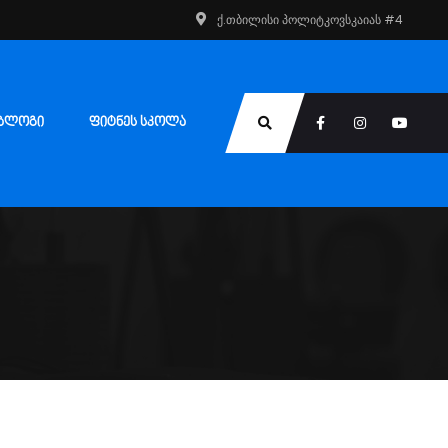
ქ.თბილისი პოლიტკოვსკაიას #4
ᲑᲚᲝᲒᲘ
ᲤᲘᲢᲜᲔᲡ ᲡᲙᲝᲚᲐ