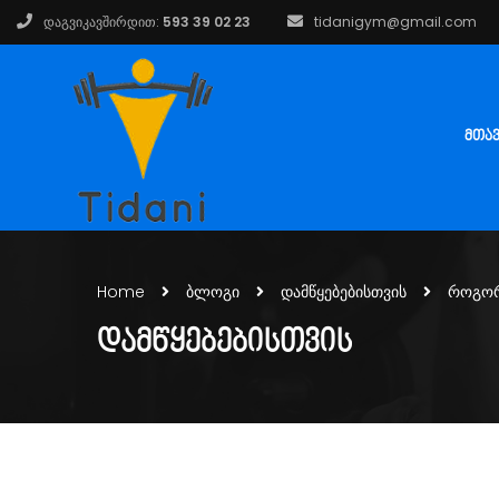
დაგვიკავშირდით:
593 39 02 23
tidanigym@gmail.com
ᲛᲗᲐ
Home
ბლოგი
დამწყებებისთვის
როგორ
ᲓᲐᲛᲬᲧᲔᲑᲔᲑᲘᲡᲗᲕᲘᲡ