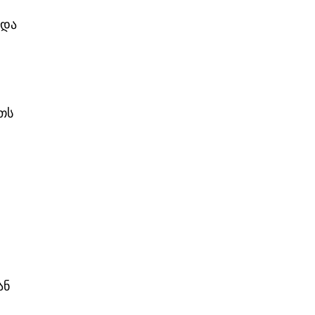
 და
თს
ან