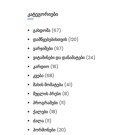
ᲙᲐᲢᲔᲒᲝᲠᲘᲔᲑᲘ
ᲒᲐᲮᲓᲝᲛᲐ
(67)
ᲓᲐᲛᲬᲧᲔᲑᲔᲑᲘᲡᲗᲕᲘᲡ
(120)
ᲕᲐᲠᲯᲘᲨᲔᲑᲘ
(97)
ᲕᲘᲢᲐᲛᲘᲜᲔᲑᲘ ᲓᲐ ᲓᲐᲜᲐᲛᲐᲢᲔᲑᲘ
(24)
ᲙᲐᲠᲓᲘᲝ
(16)
ᲙᲕᲔᲑᲐ
(68)
ᲛᲐᲡᲘᲡ ᲛᲝᲛᲐᲢᲔᲑᲐ
(41)
ᲛᲣᲪᲚᲘᲡ ᲞᲠᲔᲡᲘ
(8)
ᲞᲠᲝᲒᲠᲐᲛᲔᲑᲘ
(11)
ᲥᲐᲚᲔᲑᲘ
(18)
ᲫᲐᲚᲐ
(11)
ᲰᲝᲠᲛᲝᲜᲔᲑᲘ
(20)