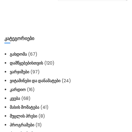
ᲙᲐᲢᲔᲒᲝᲠᲘᲔᲑᲘ
ᲒᲐᲮᲓᲝᲛᲐ
(67)
ᲓᲐᲛᲬᲧᲔᲑᲔᲑᲘᲡᲗᲕᲘᲡ
(120)
ᲕᲐᲠᲯᲘᲨᲔᲑᲘ
(97)
ᲕᲘᲢᲐᲛᲘᲜᲔᲑᲘ ᲓᲐ ᲓᲐᲜᲐᲛᲐᲢᲔᲑᲘ
(24)
ᲙᲐᲠᲓᲘᲝ
(16)
ᲙᲕᲔᲑᲐ
(68)
ᲛᲐᲡᲘᲡ ᲛᲝᲛᲐᲢᲔᲑᲐ
(41)
ᲛᲣᲪᲚᲘᲡ ᲞᲠᲔᲡᲘ
(8)
ᲞᲠᲝᲒᲠᲐᲛᲔᲑᲘ
(11)