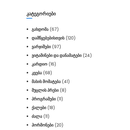
ᲙᲐᲢᲔᲒᲝᲠᲘᲔᲑᲘ
ᲒᲐᲮᲓᲝᲛᲐ
(67)
ᲓᲐᲛᲬᲧᲔᲑᲔᲑᲘᲡᲗᲕᲘᲡ
(120)
ᲕᲐᲠᲯᲘᲨᲔᲑᲘ
(97)
ᲕᲘᲢᲐᲛᲘᲜᲔᲑᲘ ᲓᲐ ᲓᲐᲜᲐᲛᲐᲢᲔᲑᲘ
(24)
ᲙᲐᲠᲓᲘᲝ
(16)
ᲙᲕᲔᲑᲐ
(68)
ᲛᲐᲡᲘᲡ ᲛᲝᲛᲐᲢᲔᲑᲐ
(41)
ᲛᲣᲪᲚᲘᲡ ᲞᲠᲔᲡᲘ
(8)
ᲞᲠᲝᲒᲠᲐᲛᲔᲑᲘ
(11)
ᲥᲐᲚᲔᲑᲘ
(18)
ᲫᲐᲚᲐ
(11)
ᲰᲝᲠᲛᲝᲜᲔᲑᲘ
(20)