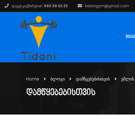
დაგვიკავშირდით:
593 39 02 23
tidanigym@gmail.com
ᲛᲗᲐ
Home
ბლოგი
დამწყებებისთვის
უშლის
ᲓᲐᲛᲬᲧᲔᲑᲔᲑᲘᲡᲗᲕᲘᲡ