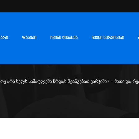
ᲕᲐᲠᲘ
ᲤᲐᲡᲔᲑᲘ
ᲩᲕᲔᲜᲡ ᲨᲔᲡᲐᲮᲔᲑ
ᲩᲕᲔᲜᲘ ᲡᲔᲠᲕᲘᲡᲔᲑᲘ
 თუ არა ხელს სიმაღლეში ზრდას შტანგებით ვარჯიში? – მითი და რ