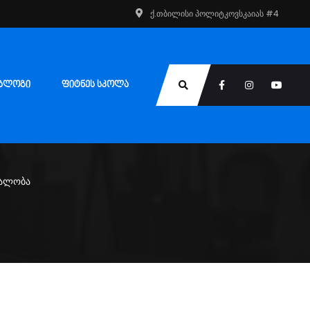
ქ.თბილისი პოლიტკოვსკაიას #4
ᲑᲚᲝᲒᲘ
ᲤᲘᲢᲜᲔᲡ ᲡᲙᲝᲚᲐ
ეალობა