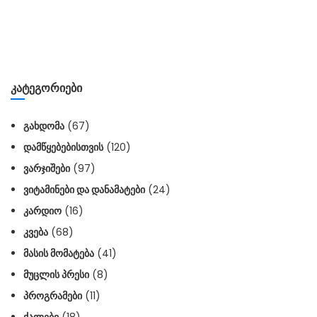
ᲙᲐᲢᲔᲒᲝᲠᲘᲔᲑᲘ
ᲒᲐᲮᲓᲝᲛᲐ
(67)
ᲓᲐᲛᲬᲧᲔᲑᲔᲑᲘᲡᲗᲕᲘᲡ
(120)
ᲕᲐᲠᲯᲘᲨᲔᲑᲘ
(97)
ᲕᲘᲢᲐᲛᲘᲜᲔᲑᲘ ᲓᲐ ᲓᲐᲜᲐᲛᲐᲢᲔᲑᲘ
(24)
ᲙᲐᲠᲓᲘᲝ
(16)
ᲙᲕᲔᲑᲐ
(68)
ᲛᲐᲡᲘᲡ ᲛᲝᲛᲐᲢᲔᲑᲐ
(41)
ᲛᲣᲪᲚᲘᲡ ᲞᲠᲔᲡᲘ
(8)
ᲞᲠᲝᲒᲠᲐᲛᲔᲑᲘ
(11)
ᲥᲐᲚᲔᲑᲘ
(18)