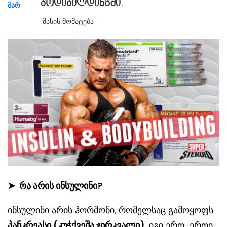
ბოდიბილდინგში.
ᲛᲐᲠ
Მასის Მომატება
➤
რა არის ინსულინი?
ინსულინი არის ჰორმონი, რომელსაც გამოყოფს
პანკრეასი (კუჭქვეშა ჯირკვალი)
. იგი ერთ-ერთი