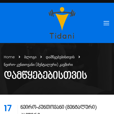
Home
ბლოგი
დამწყებებისთვის
ნეირო-კუნთოვანი (მენტალური) კავშირი
ᲓᲐᲛᲬᲧᲔᲑᲔᲑᲘᲡᲗᲕᲘᲡ
17
ნეირო-კუნთოვანი (მენტალური)