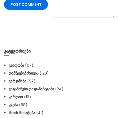
ᲙᲐᲢᲔᲒᲝᲠᲘᲔᲑᲘ
ᲒᲐᲮᲓᲝᲛᲐ
(67)
ᲓᲐᲛᲬᲧᲔᲑᲔᲑᲘᲡᲗᲕᲘᲡ
(120)
ᲕᲐᲠᲯᲘᲨᲔᲑᲘ
(97)
ᲕᲘᲢᲐᲛᲘᲜᲔᲑᲘ ᲓᲐ ᲓᲐᲜᲐᲛᲐᲢᲔᲑᲘ
(24)
ᲙᲐᲠᲓᲘᲝ
(16)
ᲙᲕᲔᲑᲐ
(68)
ᲛᲐᲡᲘᲡ ᲛᲝᲛᲐᲢᲔᲑᲐ
(41)