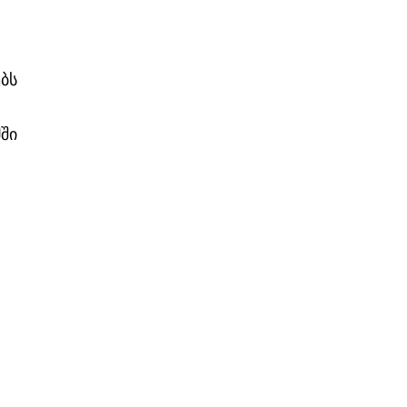
ბს
ში