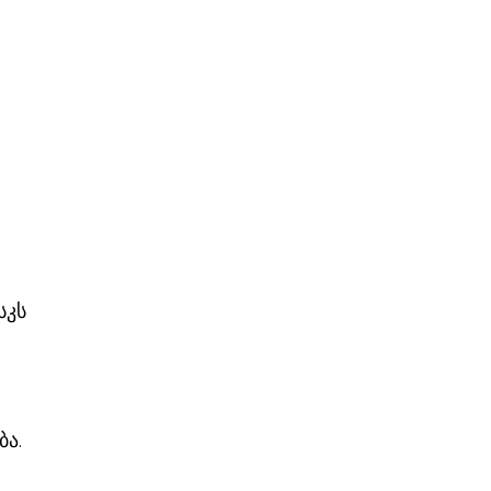
სკს
ბა.