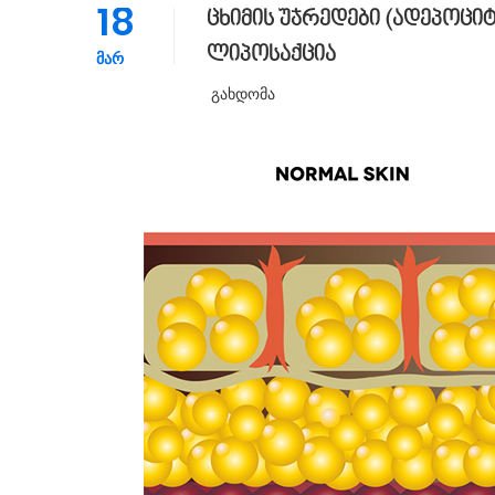
18
ცხიმის უჯრედები (ადეპოცი
ლიპოსაქცია
ᲛᲐᲠ
Გახდომა