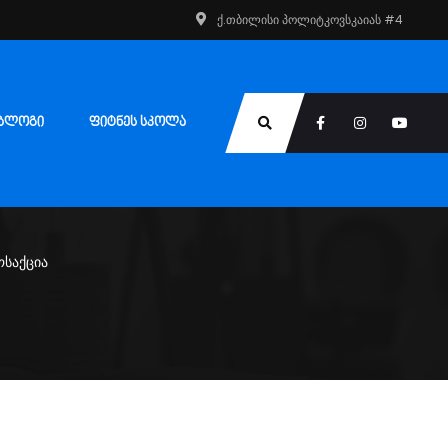
ქ.თბილისი პოლიტკოვსკაიას #4
ᲑᲚᲝᲒᲘ
ᲤᲘᲢᲜᲔᲡ ᲡᲙᲝᲚᲐ
ოსაქცია