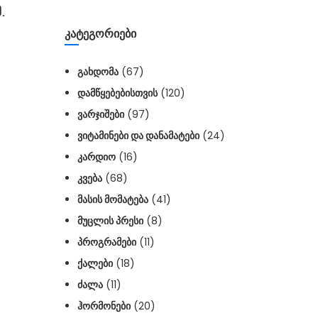
.
ᲙᲐᲢᲔᲒᲝᲠᲘᲔᲑᲘ
ᲒᲐᲮᲓᲝᲛᲐ
(67)
ᲓᲐᲛᲬᲧᲔᲑᲔᲑᲘᲡᲗᲕᲘᲡ
(120)
ᲕᲐᲠᲯᲘᲨᲔᲑᲘ
(97)
ᲕᲘᲢᲐᲛᲘᲜᲔᲑᲘ ᲓᲐ ᲓᲐᲜᲐᲛᲐᲢᲔᲑᲘ
(24)
ᲙᲐᲠᲓᲘᲝ
(16)
ᲙᲕᲔᲑᲐ
(68)
ᲛᲐᲡᲘᲡ ᲛᲝᲛᲐᲢᲔᲑᲐ
(41)
ᲛᲣᲪᲚᲘᲡ ᲞᲠᲔᲡᲘ
(8)
ᲞᲠᲝᲒᲠᲐᲛᲔᲑᲘ
(11)
ᲥᲐᲚᲔᲑᲘ
(18)
ᲫᲐᲚᲐ
(11)
ᲰᲝᲠᲛᲝᲜᲔᲑᲘ
(20)