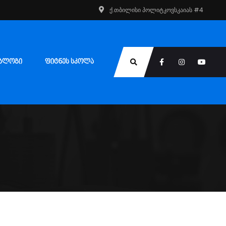
ქ.თბილისი პოლიტკოვსკაიას #4
ᲑᲚᲝᲒᲘ
ᲤᲘᲢᲜᲔᲡ ᲡᲙᲝᲚᲐ