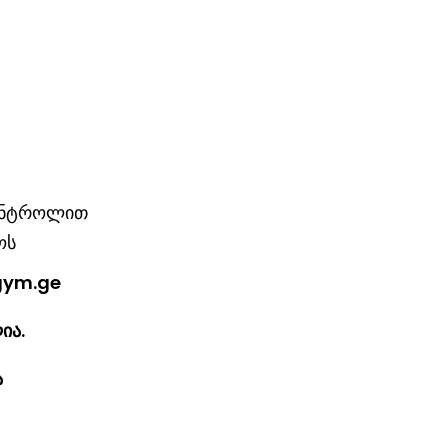
კონტროლით
ოს
igym.ge
ია.
ია