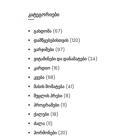
ᲙᲐᲢᲔᲒᲝᲠᲘᲔᲑᲘ
ᲒᲐᲮᲓᲝᲛᲐ
(67)
ᲓᲐᲛᲬᲧᲔᲑᲔᲑᲘᲡᲗᲕᲘᲡ
(120)
ᲕᲐᲠᲯᲘᲨᲔᲑᲘ
(97)
ᲕᲘᲢᲐᲛᲘᲜᲔᲑᲘ ᲓᲐ ᲓᲐᲜᲐᲛᲐᲢᲔᲑᲘ
(24)
ᲙᲐᲠᲓᲘᲝ
(16)
ᲙᲕᲔᲑᲐ
(68)
ᲛᲐᲡᲘᲡ ᲛᲝᲛᲐᲢᲔᲑᲐ
(41)
ᲛᲣᲪᲚᲘᲡ ᲞᲠᲔᲡᲘ
(8)
ᲞᲠᲝᲒᲠᲐᲛᲔᲑᲘ
(11)
ᲥᲐᲚᲔᲑᲘ
(18)
ᲫᲐᲚᲐ
(11)
ᲰᲝᲠᲛᲝᲜᲔᲑᲘ
(20)