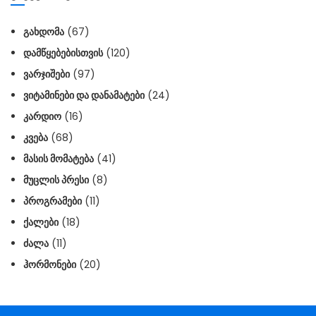
ᲒᲐᲮᲓᲝᲛᲐ
(67)
ᲓᲐᲛᲬᲧᲔᲑᲔᲑᲘᲡᲗᲕᲘᲡ
(120)
ᲕᲐᲠᲯᲘᲨᲔᲑᲘ
(97)
ᲕᲘᲢᲐᲛᲘᲜᲔᲑᲘ ᲓᲐ ᲓᲐᲜᲐᲛᲐᲢᲔᲑᲘ
(24)
ᲙᲐᲠᲓᲘᲝ
(16)
ᲙᲕᲔᲑᲐ
(68)
ᲛᲐᲡᲘᲡ ᲛᲝᲛᲐᲢᲔᲑᲐ
(41)
ᲛᲣᲪᲚᲘᲡ ᲞᲠᲔᲡᲘ
(8)
ᲞᲠᲝᲒᲠᲐᲛᲔᲑᲘ
(11)
ᲥᲐᲚᲔᲑᲘ
(18)
ᲫᲐᲚᲐ
(11)
ᲰᲝᲠᲛᲝᲜᲔᲑᲘ
(20)