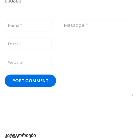
ნიშანი
*
ᲙᲐᲢᲔᲒᲝᲠᲘᲔᲑᲘ