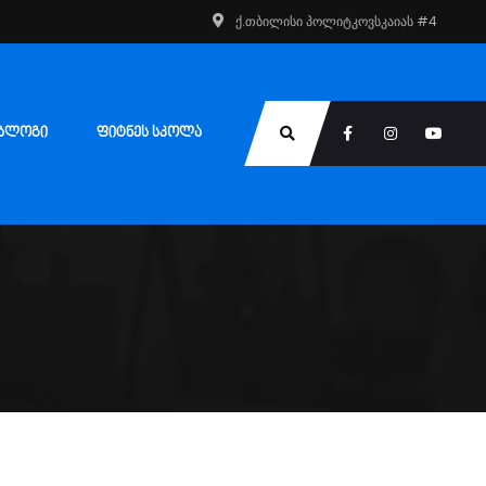
ქ.თბილისი პოლიტკოვსკაიას #4
ᲑᲚᲝᲒᲘ
ᲤᲘᲢᲜᲔᲡ ᲡᲙᲝᲚᲐ