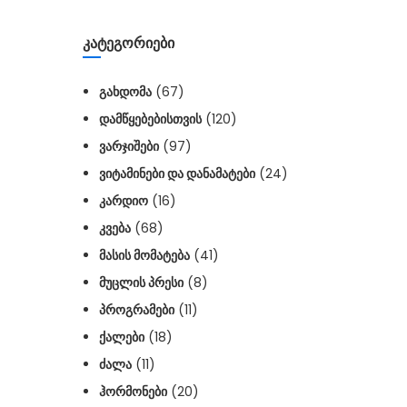
ᲙᲐᲢᲔᲒᲝᲠᲘᲔᲑᲘ
ᲒᲐᲮᲓᲝᲛᲐ
(67)
ᲓᲐᲛᲬᲧᲔᲑᲔᲑᲘᲡᲗᲕᲘᲡ
(120)
ᲕᲐᲠᲯᲘᲨᲔᲑᲘ
(97)
ᲕᲘᲢᲐᲛᲘᲜᲔᲑᲘ ᲓᲐ ᲓᲐᲜᲐᲛᲐᲢᲔᲑᲘ
(24)
ᲙᲐᲠᲓᲘᲝ
(16)
ᲙᲕᲔᲑᲐ
(68)
ᲛᲐᲡᲘᲡ ᲛᲝᲛᲐᲢᲔᲑᲐ
(41)
ᲛᲣᲪᲚᲘᲡ ᲞᲠᲔᲡᲘ
(8)
ᲞᲠᲝᲒᲠᲐᲛᲔᲑᲘ
(11)
ᲥᲐᲚᲔᲑᲘ
(18)
ᲫᲐᲚᲐ
(11)
ᲰᲝᲠᲛᲝᲜᲔᲑᲘ
(20)