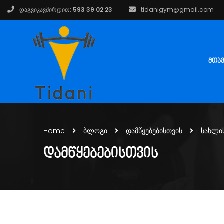
დაგვიკავშირდით:
593 39 02 23
tidanigym@gmail.com
ᲛᲗᲐ
Home
ბლოგი
დამწყებებისთვის
სახლი
ᲓᲐᲛᲬᲧᲔᲑᲔᲑᲘᲡᲗᲕᲘᲡ