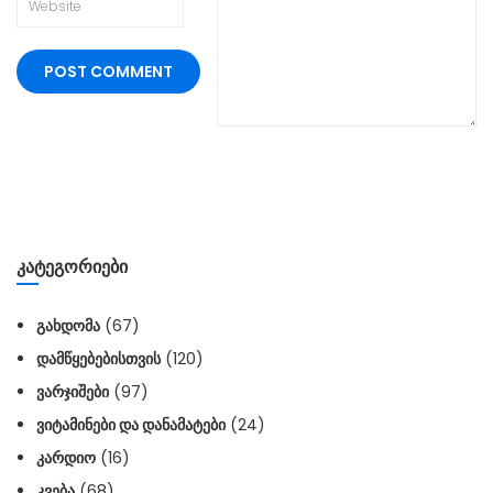
ᲙᲐᲢᲔᲒᲝᲠᲘᲔᲑᲘ
ᲒᲐᲮᲓᲝᲛᲐ
(67)
ᲓᲐᲛᲬᲧᲔᲑᲔᲑᲘᲡᲗᲕᲘᲡ
(120)
ᲕᲐᲠᲯᲘᲨᲔᲑᲘ
(97)
ᲕᲘᲢᲐᲛᲘᲜᲔᲑᲘ ᲓᲐ ᲓᲐᲜᲐᲛᲐᲢᲔᲑᲘ
(24)
ᲙᲐᲠᲓᲘᲝ
(16)
ᲙᲕᲔᲑᲐ
(68)