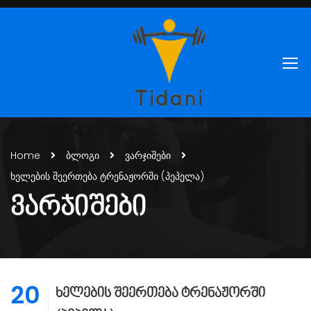
Home
ბლოგი
ვარჯიშები
ხელების შეერთება ტრენაჟორში (პეპელა)
ᲕᲐᲠᲯᲘᲨᲔᲑᲘ
20
ხელების შეერთება ტრენაჟორში