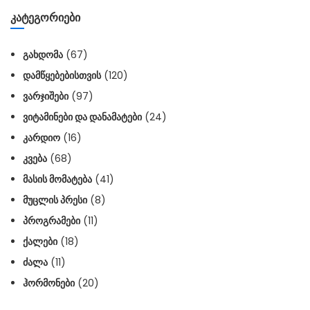
ᲙᲐᲢᲔᲒᲝᲠᲘᲔᲑᲘ
ᲒᲐᲮᲓᲝᲛᲐ
(67)
ᲓᲐᲛᲬᲧᲔᲑᲔᲑᲘᲡᲗᲕᲘᲡ
(120)
ᲕᲐᲠᲯᲘᲨᲔᲑᲘ
(97)
ᲕᲘᲢᲐᲛᲘᲜᲔᲑᲘ ᲓᲐ ᲓᲐᲜᲐᲛᲐᲢᲔᲑᲘ
(24)
ᲙᲐᲠᲓᲘᲝ
(16)
ᲙᲕᲔᲑᲐ
(68)
ᲛᲐᲡᲘᲡ ᲛᲝᲛᲐᲢᲔᲑᲐ
(41)
ᲛᲣᲪᲚᲘᲡ ᲞᲠᲔᲡᲘ
(8)
ᲞᲠᲝᲒᲠᲐᲛᲔᲑᲘ
(11)
ᲥᲐᲚᲔᲑᲘ
(18)
ᲫᲐᲚᲐ
(11)
ᲰᲝᲠᲛᲝᲜᲔᲑᲘ
(20)