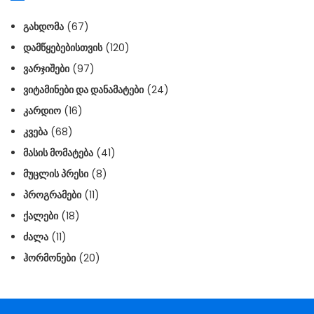
ᲒᲐᲮᲓᲝᲛᲐ
(67)
ᲓᲐᲛᲬᲧᲔᲑᲔᲑᲘᲡᲗᲕᲘᲡ
(120)
ᲕᲐᲠᲯᲘᲨᲔᲑᲘ
(97)
ᲕᲘᲢᲐᲛᲘᲜᲔᲑᲘ ᲓᲐ ᲓᲐᲜᲐᲛᲐᲢᲔᲑᲘ
(24)
ᲙᲐᲠᲓᲘᲝ
(16)
ᲙᲕᲔᲑᲐ
(68)
ᲛᲐᲡᲘᲡ ᲛᲝᲛᲐᲢᲔᲑᲐ
(41)
ᲛᲣᲪᲚᲘᲡ ᲞᲠᲔᲡᲘ
(8)
ᲞᲠᲝᲒᲠᲐᲛᲔᲑᲘ
(11)
ᲥᲐᲚᲔᲑᲘ
(18)
ᲫᲐᲚᲐ
(11)
ᲰᲝᲠᲛᲝᲜᲔᲑᲘ
(20)