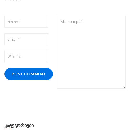
ᲙᲐᲢᲔᲒᲝᲠᲘᲔᲑᲘ