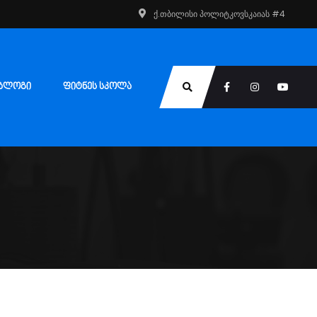
ქ.თბილისი პოლიტკოვსკაიას #4
ᲑᲚᲝᲒᲘ
ᲤᲘᲢᲜᲔᲡ ᲡᲙᲝᲚᲐ