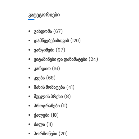
ᲙᲐᲢᲔᲒᲝᲠᲘᲔᲑᲘ
ᲒᲐᲮᲓᲝᲛᲐ
(67)
ᲓᲐᲛᲬᲧᲔᲑᲔᲑᲘᲡᲗᲕᲘᲡ
(120)
ᲕᲐᲠᲯᲘᲨᲔᲑᲘ
(97)
ᲕᲘᲢᲐᲛᲘᲜᲔᲑᲘ ᲓᲐ ᲓᲐᲜᲐᲛᲐᲢᲔᲑᲘ
(24)
ᲙᲐᲠᲓᲘᲝ
(16)
ᲙᲕᲔᲑᲐ
(68)
ᲛᲐᲡᲘᲡ ᲛᲝᲛᲐᲢᲔᲑᲐ
(41)
ᲛᲣᲪᲚᲘᲡ ᲞᲠᲔᲡᲘ
(8)
ᲞᲠᲝᲒᲠᲐᲛᲔᲑᲘ
(11)
ᲥᲐᲚᲔᲑᲘ
(18)
ᲫᲐᲚᲐ
(11)
ᲰᲝᲠᲛᲝᲜᲔᲑᲘ
(20)